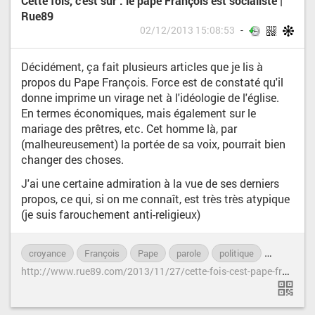
Cette fois, c’est sûr : le pape François est socialiste |
Rue89
02/12/2013 15:08:53
Décidément, ça fait plusieurs articles que je lis à
propos du Pape François. Force est de constaté qu'il
donne imprime un virage net à l'idéologie de l'église.
En termes économiques, mais également sur le
mariage des prêtres, etc. Cet homme là, par
(malheureusement) la portée de sa voix, pourrait bien
changer des choses.
J'ai une certaine admiration à la vue de ses derniers
propos, ce qui, si on me connaît, est très très atypique
(je suis farouchement anti-religieux)
croyance
François
Pape
parole
politique
redistribut
h
ttp://www.rue89.com/2013/11/27/cette-fois-cest-pape-francois-est-socialiste-247911