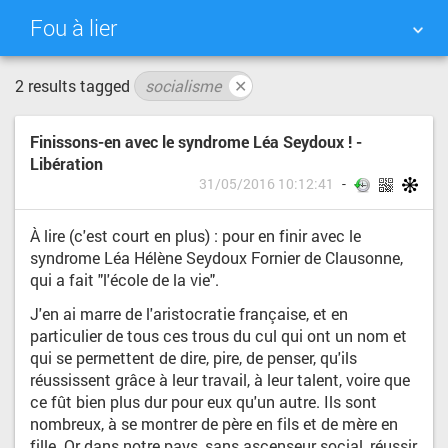
Fou à lier
2 results tagged
socialisme
✕
NUAGE DE TAGS
MUR D'IMAGES
Finissons-en avec le syndrome Léa Seydoux ! -
QUOTIDIEN
RECHERCHER
Libération
31/05/2016 10:12:41
À lire (c'est court en plus) : pour en finir avec le
syndrome Léa Hélène Seydoux Fornier de Clausonne,
qui a fait "l'école de la vie".
J'en ai marre de l'aristocratie française, et en
particulier de tous ces trous du cul qui ont un nom et
qui se permettent de dire, pire, de penser, qu'ils
réussissent grâce à leur travail, à leur talent, voire que
ce fût bien plus dur pour eux qu'un autre. Ils sont
nombreux, à se montrer de père en fils et de mère en
fille. Or dans notre pays, sans ascenseur social, réussir