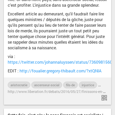
c'est profiter. L'injustice dans sa grande splendeur.
Excellent article au demeurant, qu'il faudrait faire lire
quelques ministres / députés de la gôche, juste pour
qu'ils pensent qu'au lieu de tenter de faire passer leurs
lois de merde, ils pourraient juste un tout petit peu
tenter quelque chose pour l'intérêt général. Pour juste
se rappeler deux minutes quelles étaient les idées du
socialisme à sa naissance.
via :
https://twitter.com/johannaluyssen/status/7360981560
EDIT :
http://foualier.gregory-thibault.com/?xtQNlA
aristocratie
ascenseur-social
fils-de
injustice
inégalité
h
ttp://www.liberation.fr/debats/2016/05/27/finissons-en-avec-le-syndrome-lea-seydoux_1455360