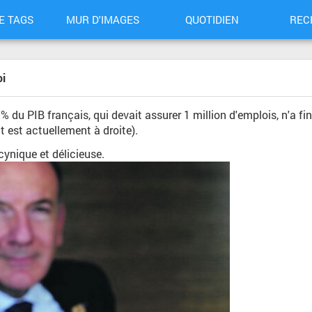
E TAGS
MUR D'IMAGES
QUOTIDIEN
REC
oi
 1% du PIB français, qui devait assurer 1 million d'emplois, n'a 
at est actuellement à droite).
cynique et délicieuse.