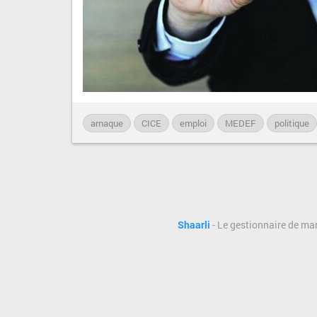
arnaque
CICE
emploi
MEDEF
politique
Shaarli
- Le gestionnaire de ma