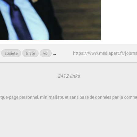
société
triste
vol
économie
2412 links
rque-page personnel, minimaliste, et sans base de données par la com