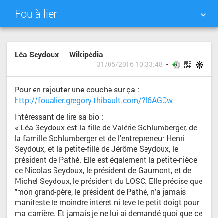
Fou à lier
NUAGE DE TAGS
MUR D'IMAGES
Léa Seydoux — Wikipédia
31/05/2016 10:33:48
QUOTIDIEN
RECHERCHER
Pour en rajouter une couche sur ça :
http://foualier.gregory-thibault.com/?l6AGCw
Intéressant de lire sa bio :
« Léa Seydoux est la fille de Valérie Schlumberger, de
la famille Schlumberger et de l'entrepreneur Henri
Seydoux, et la petite-fille de Jérôme Seydoux, le
président de Pathé. Elle est également la petite-nièce
de Nicolas Seydoux, le président de Gaumont, et de
Michel Seydoux, le président du LOSC. Elle précise que
"mon grand-père, le président de Pathé, n'a jamais
manifesté le moindre intérêt ni levé le petit doigt pour
ma carrière. Et jamais je ne lui ai demandé quoi que ce