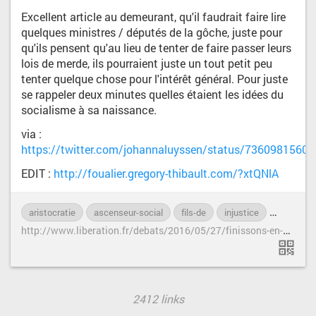
Excellent article au demeurant, qu'il faudrait faire lire
quelques ministres / députés de la gôche, juste pour
qu'ils pensent qu'au lieu de tenter de faire passer leurs
lois de merde, ils pourraient juste un tout petit peu
tenter quelque chose pour l'intérêt général. Pour juste
se rappeler deux minutes quelles étaient les idées du
socialisme à sa naissance.
via :
https://twitter.com/johannaluyssen/status/7360981560
EDIT :
http://foualier.gregory-thibault.com/?xtQNlA
aristocratie
ascenseur-social
fils-de
injustice
inégalité
h
ttp://www.liberation.fr/debats/2016/05/27/finissons-en-avec-le-syndrome-lea-seydoux_1455360
2412 links