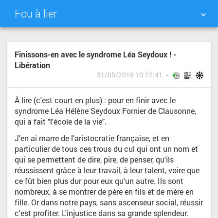
Fou à lier
NUAGE DE TAGS
MUR D'IMAGES
Finissons-en avec le syndrome Léa Seydoux ! -
Libération
QUOTIDIEN
RECHERCHER
31/05/2016 10:12:41
À lire (c'est court en plus) : pour en finir avec le
syndrome Léa Hélène Seydoux Fornier de Clausonne,
qui a fait "l'école de la vie".
J'en ai marre de l'aristocratie française, et en
particulier de tous ces trous du cul qui ont un nom et
qui se permettent de dire, pire, de penser, qu'ils
réussissent grâce à leur travail, à leur talent, voire que
ce fût bien plus dur pour eux qu'un autre. Ils sont
nombreux, à se montrer de père en fils et de mère en
fille. Or dans notre pays, sans ascenseur social, réussir
c'est profiter. L'injustice dans sa grande splendeur.