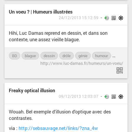
Un voeu ? | Humeurs illustrées
24/12/2013 15:12:59
Hihi, Luc Damas reprend en dessin, et dans son
contexte, une assez vieille blague.
BD
blague
dessin
drôle
génie
humour
Luc-Dam
http://www.luc-damas.fr/humeurs/un-voeu/
Freaky optical illusion
09/12/2013 12:03:07
Wouah. Bel exemple d'illusion d'optique avec des
contrastes.
via :
http://sebsauvage.net/links/?zna_4w