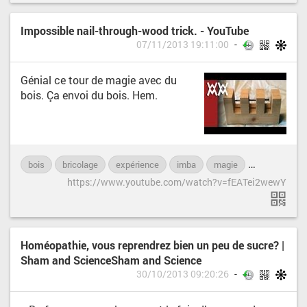
Impossible nail-through-wood trick. - YouTube
07/11/2013 19:11:00
Génial ce tour de magie avec du
bois. Ça envoi du bois. Hem.
bois
bricolage
expérience
imba
magie
science
https://www.youtube.com/watch?v=fEATei2wewY
Homéopathie, vous reprendrez bien un peu de sucre? |
Sham and ScienceSham and Science
30/10/2013 09:20:26