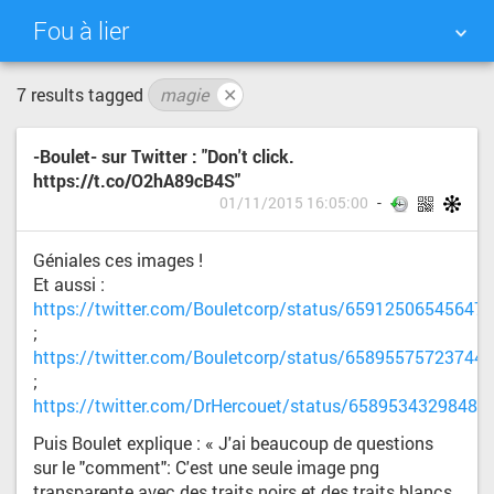
Fou à lier
7 results tagged
magie
✕
NUAGE DE TAGS
MUR D'IMAGES
-Boulet- sur Twitter : "Don't click.
QUOTIDIEN
RECHERCHER
https://t.co/O2hA89cB4S"
01/11/2015 16:05:00
Géniales ces images !
Et aussi :
https://twitter.com/Bouletcorp/status/65912506545647
;
https://twitter.com/Bouletcorp/status/65895575723744
;
https://twitter.com/DrHercouet/status/65895343298485
Puis Boulet explique : « J'ai beaucoup de questions
sur le "comment": C'est une seule image png
transparente avec des traits noirs et des traits blancs