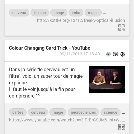
cerveau
illusion
image
imba
magie
neurosciences
http://kottke.org/13/12/freaky-optical-illusion
Colour Changing Card Trick - YouTube
09/11/2013 17:18:40
Dans la série "le cerveau est un
filtre", voici un super tour de magie
expliqué.
Il faut le voir jusqu'à la fin pour
comprendre ^^
cartes
cerveau
magie
neurosciences
science
tour
h
ttps://www.youtube.com/watch?v=v3iPrBrGSJM&list=WLA135F68B51DC6881