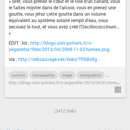
« Bref, vous prenez le cœur et le foie d’un canard, vous
le faites mijoter dans de l’alcool, vous en prenez une
goutte, vous jetez cette goutte dans un volume
équivalent au système solaire rempli d’eau, vous
secouez le tout, et vous avez créé l’Oscillococcinum...
»
EDIT : lol :
http://blogs.univ-poitiers.fr/n-
yeganefar/files/2013/04/2009-11-02-homeo.png
via :
http://sebsauvage.net/links/?R6Bx8g
escrocs
homéopathie
magie
manipulation
médecine
h
ttp://blogs.univ-poitiers.fr/n-yeganefar/2013/04/01/homeopathie-vous-reprendrez-bien-un-peu-de-sucre/
2412 links