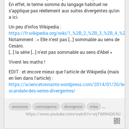
En effet, le terme somme du langage habituel ne
s'applique pas réellement aux suites divergentes qu'on
a ici.
Un peu d'infos Wikipedia :
https://fr.wikipedia.org/wiki/1_%2B_2_%2B_3_%2B_4_%
Notamment : « Elle n'est pas […] sommable au sens de
Cesàro.
[…] la série […] n'est pas sommable au sens d'Abel »
Vivent les maths !
EDIT : et encore mieux que l'article de Wikipedia (mais
en lien dans l'article) :
https://sciencetonnante.wordpress.com/2014/01/20/le-
scandale-des-series-divergentes/
awesome
convergence
divergence
imba
insolite
ma
https://www.youtube.com/watch?v=xqTWRtNDO3U