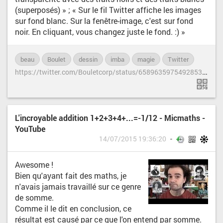
(superposés) » ; « Sur le fil Twitter affiche les images
sur fond blanc. Sur la fenêtre-image, c'est sur fond
noir. En cliquant, vous changez juste le fond. :) »
beau
Boulet
dessin
imba
magie
Twitter
h
ttps://twitter.com/Bouletcorp/status/658963597549285376
L'incroyable addition 1+2+3+4+...=-1/12 - Micmaths -
YouTube
14/07/2015 19:36:20
Awesome !
Bien qu'ayant fait des maths, je
n'avais jamais travaillé sur ce genre
de somme.
Comme il le dit en conclusion, ce
résultat est causé par ce que l'on entend par somme.