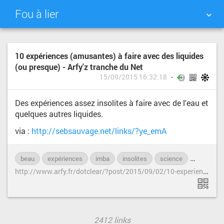
Fou à lier
NUAGE DE TAGS
MUR D'IMAGES
10 expériences (amusantes) à faire avec des liquides
(ou presque) - Arfy'z tranche du Net
QUOTIDIEN
RECHERCHER
15/09/2015 16:32:18
Des expériences assez insolites à faire avec de l'eau et
quelques autres liquides.
via :
http://sebsauvage.net/links/?ye_emA
beau
expériences
imba
insolites
science
vidéo
h
ttp://www.arfy.fr/dotclear/?post/2015/09/02/10-experiences-(amusantes)-a-faire-avec-des-liquides-(ou-presque)
2412 links