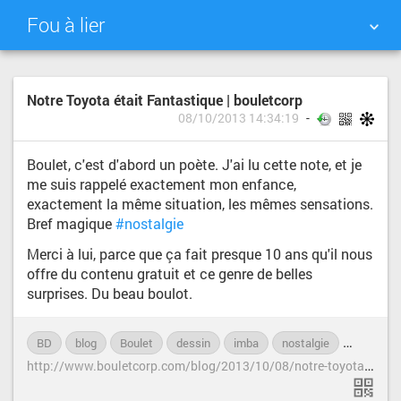
Fou à lier
NUAGE DE TAGS
MUR D'IMAGES
Notre Toyota était Fantastique | bouletcorp
08/10/2013 14:34:19
QUOTIDIEN
RECHERCHER
Boulet, c'est d'abord un poète. J'ai lu cette note, et je
me suis rappelé exactement mon enfance,
exactement la même situation, les mêmes sensations.
Bref magique
#nostalgie
Merci à lui, parce que ça fait presque 10 ans qu'il nous
offre du contenu gratuit et ce genre de belles
surprises. Du beau boulot.
BD
blog
Boulet
dessin
imba
nostalgie
poésie
h
ttp://www.bouletcorp.com/blog/2013/10/08/notre-toyota-etait-fantastique/