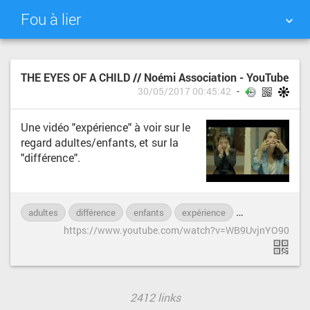
Fou à lier
NUAGE DE TAGS
MUR D'IMAGES
THE EYES OF A CHILD // Noémi Association - YouTube
30/05/2017 00:45:42
QUOTIDIEN
RECHERCHER
Une vidéo "expérience" à voir sur le
regard adultes/enfants, et sur la
"différence".
adultes
différence
enfants
expérience
handicap
im
https://www.youtube.com/watch?v=WB9UvjnYO90
2412 links