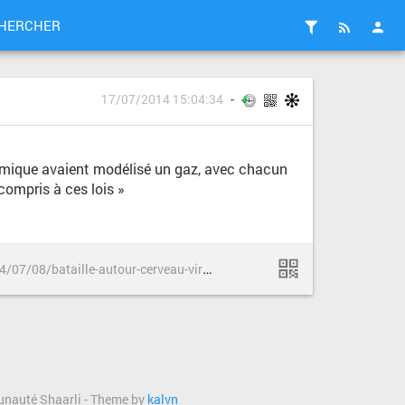
HERCHER
17/07/2014 15:04:34
namique avaient modélisé un gaz, avec chacun
 compris à ces lois »
h
ttp://rue89.nouvelobs.com/2014/07/08/bataille-autour-cerveau-virtuel-a-1-milliard-deuros-253525
science
munauté Shaarli - Theme by
kalvn