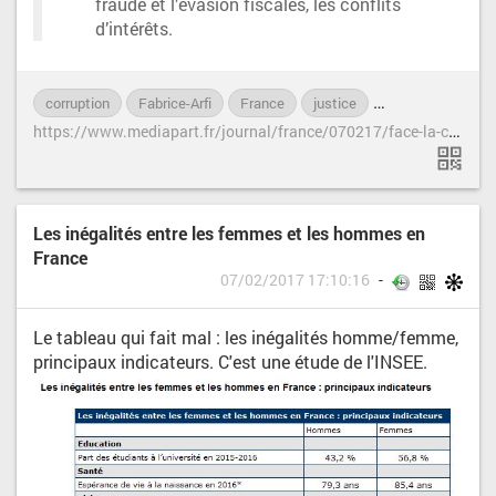
fraude et l’évasion fiscales, les conflits
d’intérêts.
corruption
Fabrice-Arfi
France
justice
manifestations
h
ttps://www.mediapart.fr/journal/france/070217/face-la-corruption-sindigner-ne-suffit-plus
Les inégalités entre les femmes et les hommes en
France
07/02/2017 17:10:16
Le tableau qui fait mal : les inégalités homme/femme,
principaux indicateurs. C'est une étude de l'INSEE.