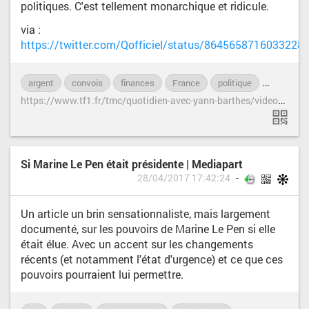
politiques. C'est tellement monarchique et ridicule.
via :
https://twitter.com/Qofficiel/status/8645658716033228
argent
convois
finances
France
politique
président
h
ttps://www.tf1.fr/tmc/quotidien-avec-yann-barthes/videos/emmanuel-macron-sauveur-a-berlin.html
Si Marine Le Pen était présidente | Mediapart
28/04/2017 17:42:24
Un article un brin sensationnaliste, mais largement
documenté, sur les pouvoirs de Marine Le Pen si elle
était élue. Avec un accent sur les changements
récents (et notamment l'état d'urgence) et ce que ces
pouvoirs pourraient lui permettre.