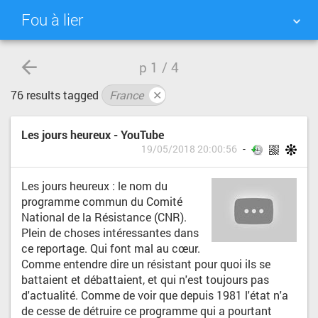
Fou à lier
NUAGE DE TAGS
MUR D'IMAGES
p
1 / 4
76 results tagged
France
✕
QUOTIDIEN
RECHERCHER
Les jours heureux - YouTube
19/05/2018 20:00:56
Les jours heureux : le nom du
programme commun du Comité
National de la Résistance (CNR).
Plein de choses intéressantes dans
ce reportage. Qui font mal au cœur.
Comme entendre dire un résistant pour quoi ils se
battaient et débattaient, et qui n'est toujours pas
d'actualité. Comme de voir que depuis 1981 l'état n'a
de cesse de détruire ce programme qui a pourtant