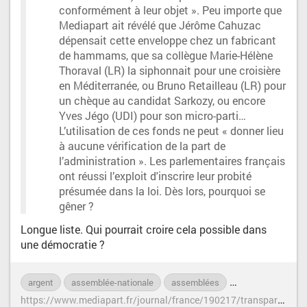
conformément à leur objet ». Peu importe que
Mediapart ait révélé que Jérôme Cahuzac
dépensait cette enveloppe chez un fabricant
de hammams, que sa collègue Marie-Hélène
Thoraval (LR) la siphonnait pour une croisière
en Méditerranée, ou Bruno Retailleau (LR) pour
un chèque au candidat Sarkozy, ou encore
Yves Jégo (UDI) pour son micro-parti…
L’utilisation de ces fonds ne peut « donner lieu
à aucune vérification de la part de
l’administration ». Les parlementaires français
ont réussi l’exploit d'inscrire leur probité
présumée dans la loi. Dès lors, pourquoi se
gêner ?
Longue liste. Qui pourrait croire cela possible dans
une démocratie ?
argent
assemblée-nationale
assemblées
corruption
dé
h
ttps://www.mediapart.fr/journal/france/190217/transparence-l-entetement-mortifere-des-parlementaires?onglet=full