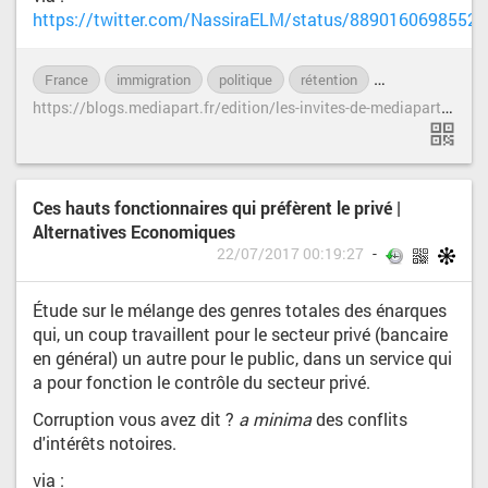
https://twitter.com/NassiraELM/status/8890160698552
France
immigration
politique
rétention
société
tris
h
ttps://blogs.mediapart.fr/edition/les-invites-de-mediapart/article/220717/m-macron-est-ce-pour-en-arriver-la-que-jai-vote-pour-vous
Ces hauts fonctionnaires qui préfèrent le privé |
Alternatives Economiques
22/07/2017 00:19:27
Étude sur le mélange des genres totales des énarques
qui, un coup travaillent pour le secteur privé (bancaire
en général) un autre pour le public, dans un service qui
a pour fonction le contrôle du secteur privé.
Corruption vous avez dit ?
a minima
des conflits
d'intérêts notoires.
via :