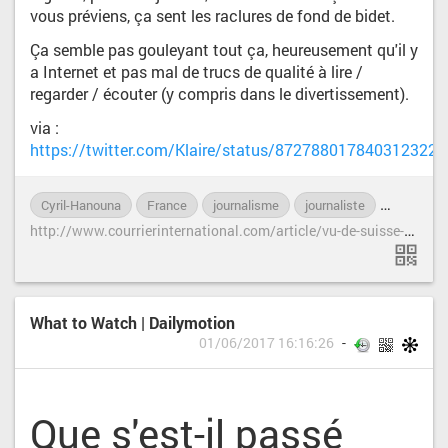
vous préviens, ça sent les raclures de fond de bidet.
Ça semble pas gouleyant tout ça, heureusement qu'il y
a Internet et pas mal de trucs de qualité à lire /
regarder / écouter (y compris dans le divertissement).
via :
https://twitter.com/Klaire/status/872788017840312322
Cyril-Hanouna
France
journalisme
journaliste
société
h
ttp://www.courrierinternational.com/article/vu-de-suisse-une-semaine-regarder-la-fange-televisuelle-francaise
What to Watch | Dailymotion
01/06/2017 16:16:26
Que s'est-il passé