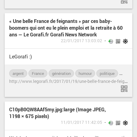
« Une belle France de feignants » par ces baby-
boomers qui ont eu le plein emploi et la retraite à 60
ans — Le Gorafi.fr Gorafi News Network
22/01/2017 13:03:02
LeGorafi :)
argent
France
génération
humour
politique
satire
h
ttp://www.legorafi.fr/2017/01/19/une-belle-france-de-feignants-par-ces-baby-boomers-qui-ont-eu-le-plein-emploi-et-la-retraite-a-60-ans/
C10pB0QW8AAf5my.jpg:large (Image JPEG,
1198 × 675 pixels)
11/01/2017 11:42:05