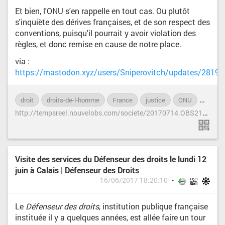
Et bien, l'ONU s'en rappelle en tout cas. Ou plutôt
s'inquiète des dérives françaises, et de son respect des
conventions, puisqu'il pourrait y avoir violation des
règles, et donc remise en cause de notre place.
via :
https://mastodon.xyz/users/Sniperovitch/updates/28195
droit
droits-de-l-homme
France
justice
ONU
police
h
ttp://tempsreel.nouvelobs.com/societe/20170714.OBS2125/affaires-theo-et-adama-le-haut-commissariat-des-nations-unies-demande-des-comptes-a-la-france.html
Visite des services du Défenseur des droits le lundi 12
juin à Calais | Défenseur des Droits
16/06/2017 18:20:10
Le
Défenseur des droits
, institution publique française
instituée il y a quelques années, est allée faire un tour