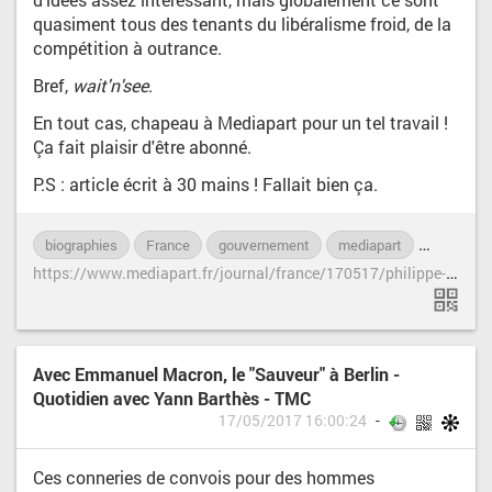
quasiment tous des tenants du libéralisme froid, de la
compétition à outrance.
Bref,
wait'n'see
.
En tout cas, chapeau à Mediapart pour un tel travail !
Ça fait plaisir d'être abonné.
P.S : article écrit à 30 mains ! Fallait bien ça.
biographies
France
gouvernement
mediapart
ministres
h
ttps://www.mediapart.fr/journal/france/170517/philippe-i-18-ministres-4-secretaires-detat-onze-hommes-onze-femmes?onglet=full
Avec Emmanuel Macron, le "Sauveur" à Berlin -
Quotidien avec Yann Barthès - TMC
17/05/2017 16:00:24
Ces conneries de convois pour des hommes