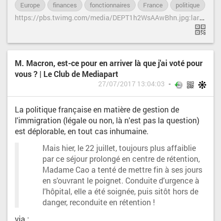
Europe
finances
fonctionnaires
France
politique
h
ttps://pbs.twimg.com/media/DEPT1h2WsAAwBhn.jpg:large
M. Macron, est-ce pour en arriver là que j'ai voté pour
vous ? | Le Club de Mediapart
27/07/2017 13:04:03
La politique française en matière de gestion de
l'immigration (légale ou non, là n'est pas la question)
est déplorable, en tout cas inhumaine.
Mais hier, le 22 juillet, toujours plus affaiblie
par ce séjour prolongé en centre de rétention,
Madame Cao a tenté de mettre fin à ses jours
en s'ouvrant le poignet. Conduite d'urgence à
l'hôpital, elle a été soignée, puis sitôt hors de
danger, reconduite en rétention !
via :