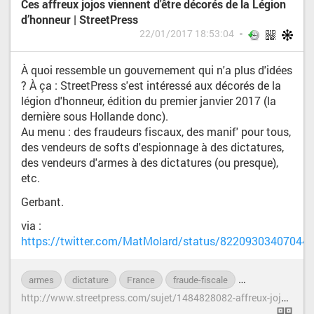
Ces affreux jojos viennent d'être décorés de la Légion
d’honneur | StreetPress
22/01/2017 18:53:04
À quoi ressemble un gouvernement qui n'a plus d'idées
? À ça : StreetPress s'est intéressé aux décorés de la
légion d'honneur, édition du premier janvier 2017 (la
dernière sous Hollande donc).
Au menu : des fraudeurs fiscaux, des manif' pour tous,
des vendeurs de softs d'espionnage à des dictatures,
des vendeurs d'armes à des dictatures (ou presque),
etc.
Gerbant.
via :
https://twitter.com/MatMolard/status/82209303407044
armes
dictature
France
fraude-fiscale
légion-d-honneur
h
ttp://www.streetpress.com/sujet/1484828082-affreux-jojos-legion-d-honneur