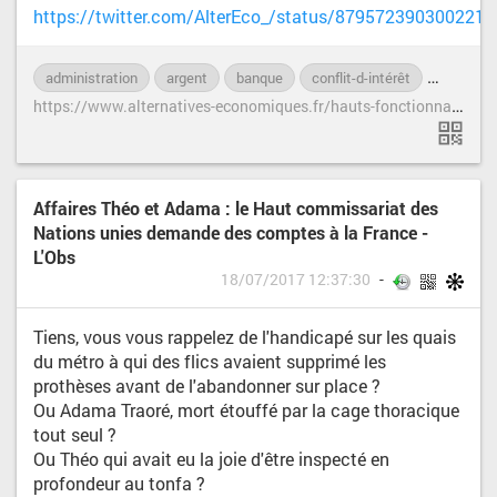
https://twitter.com/AlterEco_/status/879572390300221
administration
argent
banque
conflit-d-intérêt
corrupti
h
ttps://www.alternatives-economiques.fr/hauts-fonctionnaires-preferent-prive/00079448
Affaires Théo et Adama : le Haut commissariat des
Nations unies demande des comptes à la France -
L'Obs
18/07/2017 12:37:30
Tiens, vous vous rappelez de l'handicapé sur les quais
du métro à qui des flics avaient supprimé les
prothèses avant de l'abandonner sur place ?
Ou Adama Traoré, mort étouffé par la cage thoracique
tout seul ?
Ou Théo qui avait eu la joie d'être inspecté en
profondeur au tonfa ?