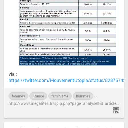
via :
https://twitter.com/MouvementUtopia/status/8287574
femmes
France
féminisme
hommes
inégalités
mis
h
ttp://www.inegalites.fr/spip.php?page=analyse&id_article=1400&id_rubrique=207&id_mot=27&id_groupe=15