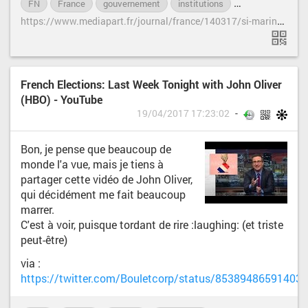
FN
France
gouvernement
institutions
Marine-Le-Pen
h
ttps://www.mediapart.fr/journal/france/140317/si-marine-le-pen-etait-presidente?onglet=full
French Elections: Last Week Tonight with John Oliver
(HBO) - YouTube
19/04/2017 17:23:02
Bon, je pense que beaucoup de
monde l'a vue, mais je tiens à
partager cette vidéo de John Oliver,
qui décidément me fait beaucoup
marrer.
C'est à voir, puisque tordant de rire :laughing: (et triste
peut-être)
via :
https://twitter.com/Bouletcorp/status/85389486591403