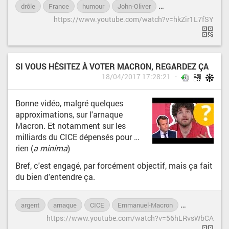
drôle
France
humour
John-Oliver
Marine-Le-Pen
vi
https://www.youtube.com/watch?v=hkZir1L7fSY
SI VOUS HÉSITEZ À VOTER MACRON, REGARDEZ ÇA
18/04/2017 17:28:21
Bonne vidéo, malgré quelques
approximations, sur l'arnaque
Macron. Et notamment sur les
milliards du CICE dépensés pour …
rien (
a minima
)
Bref, c'est engagé, par forcément objectif, mais ça fait
du bien d'entendre ça.
argent
arnaque
CICE
Emmanuel-Macron
emplois
fi
https://www.youtube.com/watch?v=56hLRvsWbCA