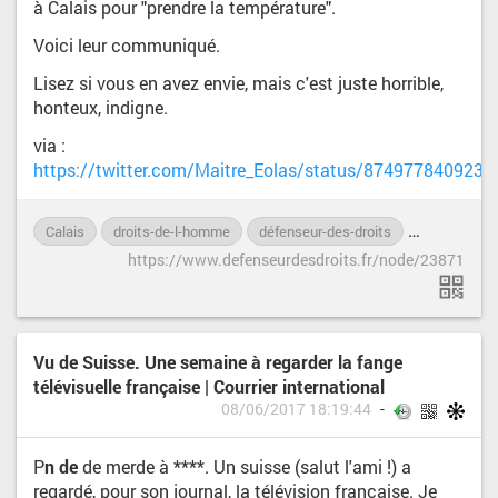
à Calais pour "prendre la température".
Voici leur communiqué.
Lisez si vous en avez envie, mais c'est juste horrible,
honteux, indigne.
via :
https://twitter.com/Maitre_Eolas/status/874977840923
Calais
droits-de-l-homme
défenseur-des-droits
France
https://www.defenseurdesdroits.fr/node/23871
Vu de Suisse. Une semaine à regarder la fange
télévisuelle française | Courrier international
08/06/2017 18:19:44
P
n de
de merde à ****. Un suisse (salut l'ami !) a
regardé, pour son journal, la télévision française. Je