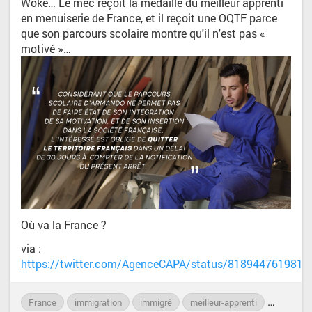
Woké… Le mec reçoit la médaille du meilleur apprenti
en menuiserie de France, et il reçoit une OQTF parce
que son parcours scolaire montre qu'il n'est pas «
motivé »…
Où va la France ?
via :
https://twitter.com/AgenceCAPA/status/818944761981
France
immigration
immigré
meilleur-apprenti
menuiser