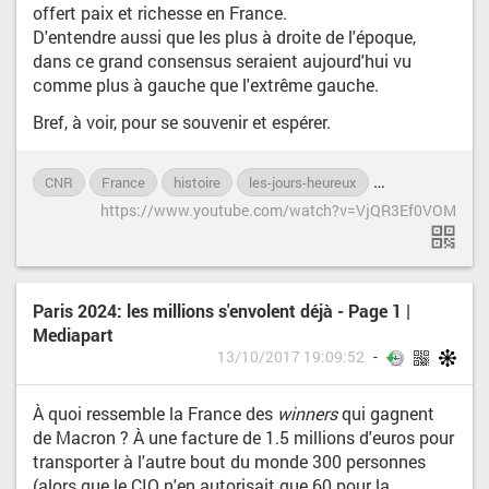
offert paix et richesse en France.
D'entendre aussi que les plus à droite de l'époque,
dans ce grand consensus seraient aujourd'hui vu
comme plus à gauche que l'extrême gauche.
Bref, à voir, pour se souvenir et espérer.
CNR
France
histoire
les-jours-heureux
politique
rep
https://www.youtube.com/watch?v=VjQR3Ef0VOM
Paris 2024: les millions s'envolent déjà - Page 1 |
Mediapart
13/10/2017 19:09:52
À quoi ressemble la France des
winners
qui gagnent
de Macron ? À une facture de 1.5 millions d'euros pour
transporter à l'autre bout du monde 300 personnes
(alors que le CIO n'en autorisait que 60 pour la