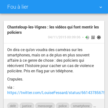
Fou à lier
NUAGE DE TAGS
MUR D'IMAGES
Chanteloup-les-Vignes : les vidéos qui font mentir les
policiers
QUOTIDIEN
RECHERCHER
04/11/2015 00:09:06
On dira ce qu'on voudra des caméras sur les
smartphones, mais on a de plus en plus souvent
affaire à ce genre de chose : des policiers qui
réécrivent l'histoire pour cacher un cas de violence
policière. Pris en flag par un téléphone.
Crapules.
via :
https://twitter.com/LouiseFessard/status/66143785675
délit
justice
mensonge
police
smartphone
victimes