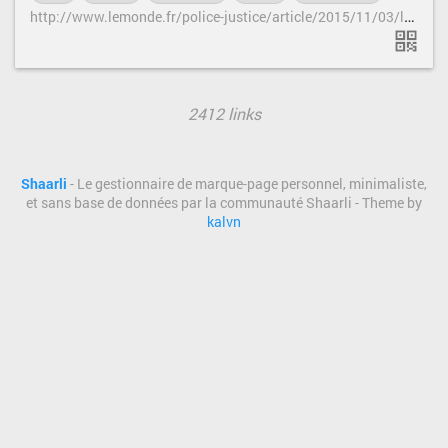
h
ttp://www.lemonde.fr/police-justice/article/2015/11/03/la-video-qui-fait-mentir-les-policiers_4801809_1653578.html#EeTmU5Q8LUmmwfGt.99
2412 links
Shaarli
- Le gestionnaire de marque-page personnel, minimaliste,
et sans base de données par la communauté Shaarli - Theme by
kalvn