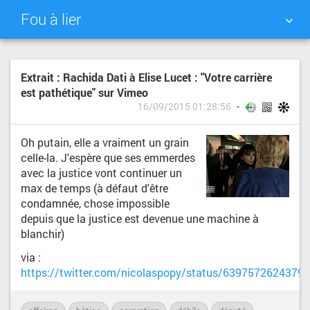
Fou à lier
NUAGE DE TAGS
MUR D'IMAGES
Extrait : Rachida Dati à Elise Lucet : "Votre carrière
est pathétique" sur Vimeo
QUOTIDIEN
RECHERCHER
16/09/2015 01:28:56
Oh putain, elle a vraiment un grain
celle-la. J'espère que ses emmerdes
avec la justice vont continuer un
max de temps (à défaut d'être
condamnée, chose impossible
depuis que la justice est devenue une machine à
blanchir)
via :
https://twitter.com/nicolaspopy/status/6397572624379