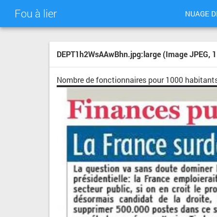
Fou à lier
NUAGE D
DEPT1h2WsAAwBhn.jpg:large (Image JPEG, 11
Nombre de fonctionnaires pour 1000 habitants 