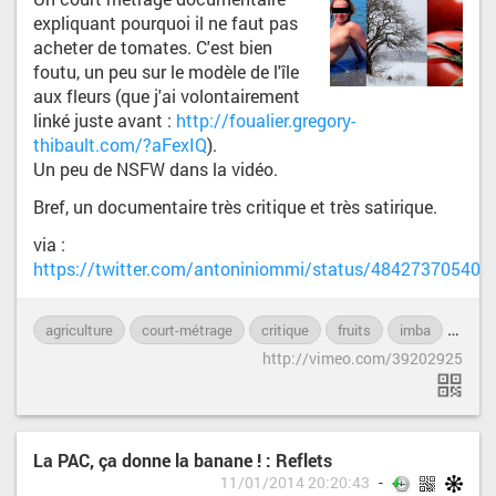
expliquant pourquoi il ne faut pas
acheter de tomates. C'est bien
foutu, un peu sur le modèle de l'île
aux fleurs (que j'ai volontairement
linké juste avant :
http://foualier.gregory-
thibault.com/?aFexIQ
).
Un peu de NSFW dans la vidéo.
Bref, un documentaire très critique et très satirique.
via :
https://twitter.com/antoniniommi/status/48427370540
agriculture
court-métrage
critique
fruits
imba
NSF
http://vimeo.com/39202925
La PAC, ça donne la banane ! : Reflets
11/01/2014 20:20:43