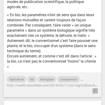
modes de publication scientifique, la politique
agricole, etc.
« En bio, les paramètres n’ont de sens que dans leurs
relations mutuelles et varient toujours de façon
combinée. Par conséquent, faire varier « un unique
paramètre » dans un système biologique signifie très
exactement nier ce système, le détruire, le trahir. »
Autrement dit, le conventionnel c'est faire pousser une
plante, et le bio, s'occuper d'un système (dans le sens
technique du terme)
Encore autrement, et comme c'est dit dans l'article : «
la bio, ce n'est pas le conventionnel "moins" la chimie
»
agriculture
bio
biologique
comparaison
conventionnel
h
ttp://rue89.nouvelobs.com/2015/05/11/oui-lagriculture-biologique-peut-nourrir-planete-259131