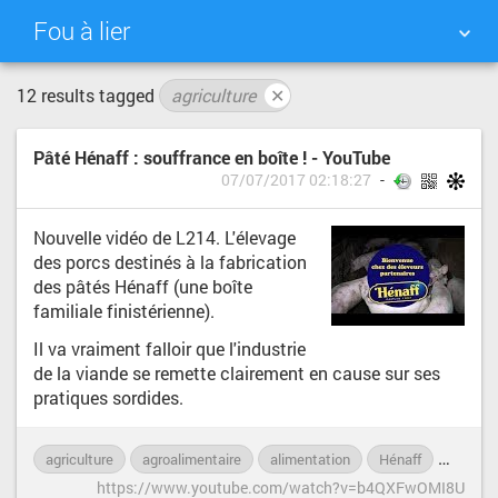
Fou à lier
12 results tagged
agriculture
✕
NUAGE DE TAGS
MUR D'IMAGES
Pâté Hénaff : souffrance en boîte ! - YouTube
QUOTIDIEN
RECHERCHER
07/07/2017 02:18:27
Nouvelle vidéo de L214. L'élevage
des porcs destinés à la fabrication
des pâtés Hénaff (une boîte
familiale finistérienne).
Il va vraiment falloir que l'industrie
de la viande se remette clairement en cause sur ses
pratiques sordides.
agriculture
agroalimentaire
alimentation
Hénaff
industr
https://www.youtube.com/watch?v=b4QXFwOMI8U