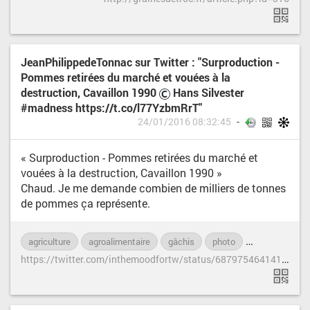
JeanPhilippedeTonnac sur Twitter : "Surproduction -
Pommes retirées du marché et vouées à la
destruction, Cavaillon 1990
Hans Silvester
#madness https://t.co/l77YzbmRrT"
24/01/2016 08:32:45
« Surproduction - Pommes retirées du marché et
vouées à la destruction, Cavaillon 1990 »
Chaud. Je me demande combien de milliers de tonnes
de pommes ça représente.
agriculture
agroalimentaire
gâchis
photo
pommes
t
h
ttps://twitter.com/inthemoodfortw/status/687975464141492224