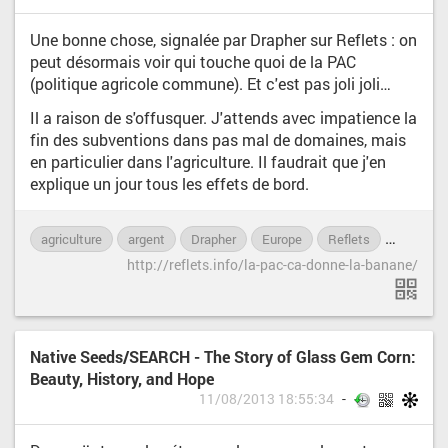
Une bonne chose, signalée par Drapher sur Reflets : on
peut désormais voir qui touche quoi de la PAC
(politique agricole commune). Et c'est pas joli joli…
Il a raison de s'offusquer. J'attends avec impatience la
fin des subventions dans pas mal de domaines, mais
en particulier dans l'agriculture. Il faudrait que j'en
explique un jour tous les effets de bord.
agriculture
argent
Drapher
Europe
Reflets
subvent
http://reflets.info/la-pac-ca-donne-la-banane/
Native Seeds/SEARCH - The Story of Glass Gem Corn:
Beauty, History, and Hope
11/08/2013 18:55:34