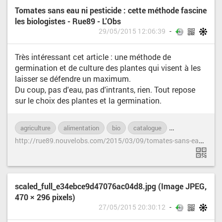
Tomates sans eau ni pesticide : cette méthode fascine
les biologistes - Rue89 - L'Obs
29/05/2015 12:06:39
Très intéressant cet article : une méthode de
germination et de culture des plantes qui visent à les
laisser se défendre un maximum.
Du coup, pas d'eau, pas d'intrants, rien. Tout repose
sur le choix des plantes et la germination.
agriculture
alimentation
bio
catalogue
conservation
h
ttp://rue89.nouvelobs.com/2015/03/09/tomates-sans-eau-ni-pesticide-cette-methode-fascine-les-biologistes-257958
scaled_full_e34ebce9d47076ac04d8.jpg (Image JPEG,
470 × 296 pixels)
27/05/2015 20:30:12