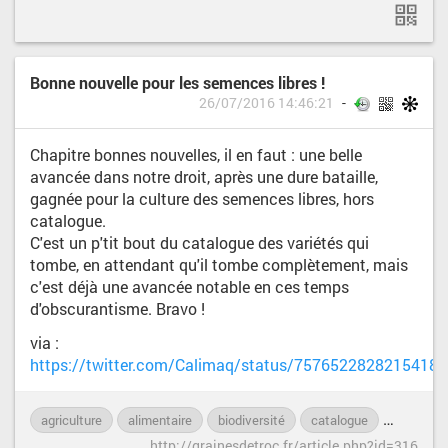
Bonne nouvelle pour les semences libres !
26/07/2016 14:46:21
Chapitre bonnes nouvelles, il en faut : une belle
avancée dans notre droit, après une dure bataille,
gagnée pour la culture des semences libres, hors
catalogue.
C'est un p'tit bout du catalogue des variétés qui
tombe, en attendant qu'il tombe complètement, mais
c'est déjà une avancée notable en ces temps
d'obscurantisme. Bravo !
via :
https://twitter.com/Calimaq/status/75765228282154188
agriculture
alimentaire
biodiversité
catalogue
environn
http://grainesdetroc.fr/article.php?id=316