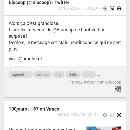
Biocoop (@Biocoop) | Twitter
31/03/2015 11:00:20
Alors ça c'est grandiose.
Lisez les retweets de @Biocoop de haut en bas…
surprise !
Derrière, le message est clair : réutilisons ce qui ne sert
plus.
via : @brouberol
agriculture
astuce
bio
drôle
imba
message
Twit
https://twitter.com/Biocoop
100jours : +67 on Vimeo
04/07/2014 16:52:51
Un court métrage documentaire