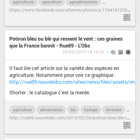
agriculteurs
agriculture
agroalimentaire
conflit-d-intérêt
h
ttps://www.facebook.com/atterres/photos/a.174416122609574.51996.144957375555449/976775105707001/?type=1
Potiron bleu ou blé qui ressent le vent : ces graines
que la France bannit - Rue89 - L'Obs
29/05/2015 14:19:02
Il faut lire cet article sur la variété des espèces en
agriculture. Notamment pour voir ce graphique :
http://rue89.nouvelobs.com/sites/news/files/assets/ima
Shorter : le catalogue c'est la merde.
agriculture
alimentation
bio
biologie
diversité
génét
h
ttp://rue89.nouvelobs.com/2015/05/29/potiron-bleu-ble-ressent-vent-graines-france-bannit-259404