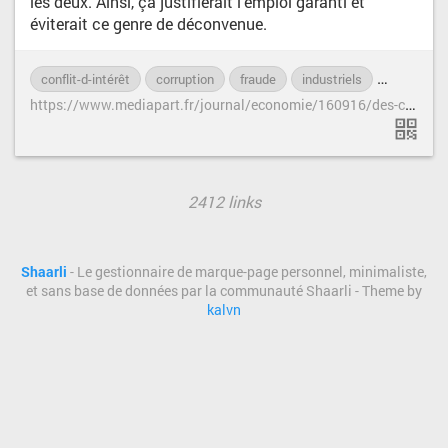
les deux. Ainsi, ça justifierait l'emploi garanti et
éviterait ce genre de déconvenue.
conflit-d-intérêt
corruption
fraude
industriels
manipulat
h
ttps://www.mediapart.fr/journal/economie/160916/des-chercheurs-pris-pour-cible-par-le-lobby-agroalimentaire
2412 links
Shaarli
- Le gestionnaire de marque-page personnel, minimaliste,
et sans base de données par la communauté Shaarli - Theme by
kalvn