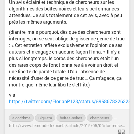
Un avis éclairé et technique de chercheurs sur les
algorithmes des boîtes noires et leurs performances
attendues. Je suis totalement de cet avis, avec à peu
près les mêmes arguments.
(diantre, mais pourquoi, dès que des chercheurs sont
interrogés, on se sent obligé de glisser ce genre de truc
: « Cet entretien reflète exclusivement l'opinion de ses
auteurs et n’engage en aucune façon l’Inria. » Il n'y a
plus si longtemps, le corps des chercheurs était l'un
des rares corps de fonctionnaires à avoir un droit et
une liberté de parole totale. D'où l'absence de
nécessité d'user de ce genre de truc… Ça m'agace, ça
montre que même leur liberté s'effrite)
via :
https://twitter.com/FlorianP123/status/5958678226323
algorithme
BigData
boîtes-noires
chercheurs
datascie
h
ttp://www.lemonde.fr/pixels/article/2015/05/06/loi-renseignement-des-dizaines-de-milliers-de-personnes-vont-etre-suspectees-a-tort_4628392_4408996.html