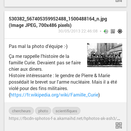
530382_567405359952488_1500488164_n.jpg
(Image JPEG, 700x486 pixels)
30/05/2013 22:46:08
Pas mal la photo d'équipe :-)
Ça me rappelle l'histoire de la
famille Curie. Devaient pas se faire
chier aux diners.
Histoire intéressante : le gendre de Pierre & Marie
possédait le brevet sur l'arme nucléaire. Mais il a été
violé pour des fins militaires.
(
https://fr.wikipedia.org/wiki/Famille_Curie
)
chercheurs
photo
scientifiques
h
ttps://fbcdn-sphotos-f-a.akamaihd.net/hphotos-ak-ash3/530382_567405359952488_1500488164_n.jpg