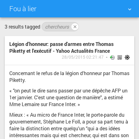
Fou à lier
3 results tagged
chercheurs
✕
NUAGE DE TAGS
MUR D'IMAGES
Légion d'honneur: passe d'armes entre Thomas
QUOTIDIEN
RECHERCHER
Piketty et l'exécutif - Yahoo Actualités France
28/05/2015 02:21:47
Concernant le refus de la légion d'honneur par Thomas
Piketty.
« "on peut le dire sans passer par une dépêche AFP un
1er janvier. C'est une question de manière", a estimé
Mme Lemaire sur France Inter. »
Mieux : « Au micro de France Inter, le porte-parole du
gouvernement, Stéphane Le Foll, a pour sa part tenu à
faire la distinction entre quelqu'un "qui a des idées
intéressantes mais qui est chercheur, qui est dans son