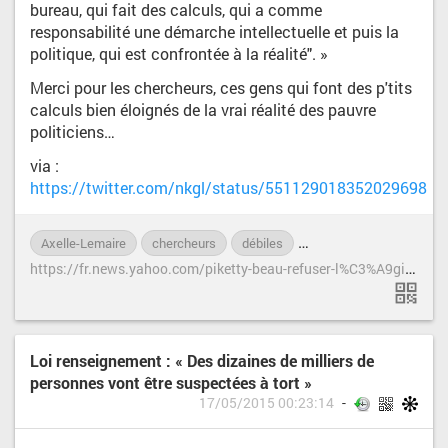
bureau, qui fait des calculs, qui a comme
responsabilité une démarche intellectuelle et puis la
politique, qui est confrontée à la réalité". »
Merci pour les chercheurs, ces gens qui font des p'tits
calculs bien éloignés de la vrai réalité des pauvre
politiciens…
via :
https://twitter.com/nkgl/status/551129018352029698
Axelle-Lemaire
chercheurs
débiles
légion-d-honneur
pol
h
ttps://fr.news.yahoo.com/piketty-beau-refuser-l%C3%A9gion-dhonneur-reste-nomm%C3%A9-141859405.html
Loi renseignement : « Des dizaines de milliers de
personnes vont être suspectées à tort »
17/05/2015 00:23:14