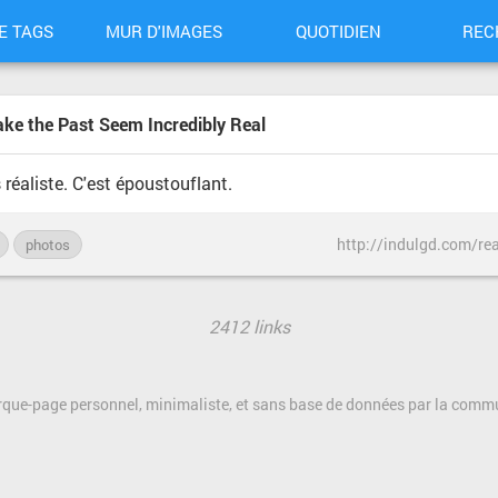
E TAGS
MUR D'IMAGES
QUOTIDIEN
REC
Make the Past Seem Incredibly Real
réaliste. C'est époustouflant.
http://indulgd.com/real
photos
2412 links
rque-page personnel, minimaliste, et sans base de données par la com