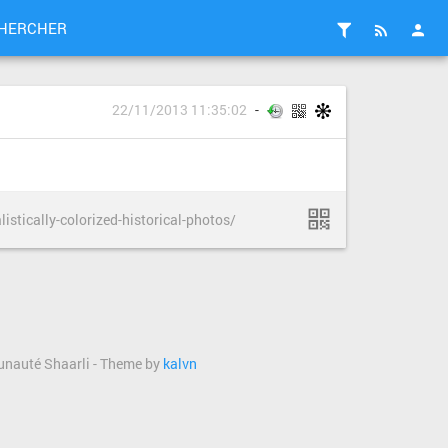
HERCHER
22/11/2013 11:35:02
istically-colorized-historical-photos/
munauté Shaarli - Theme by
kalvn