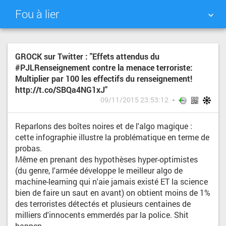
Fou à lier
NUAGE DE TAGS
MUR D'IMAGES
GROCK sur Twitter : "Effets attendus du
#PJLRenseignement contre la menace terroriste:
QUOTIDIEN
RECHERCHER
Multiplier par 100 les effectifs du renseignement!
http://t.co/SBQa4NG1xJ"
09/11/2015 23:53:12
Reparlons des boîtes noires et de l'algo magique :
cette infographie illustre la problématique en terme de
probas.
Même en prenant des hypothèses hyper-optimistes
(du genre, l'armée développe le meilleur algo de
machine-learning qui n'aie jamais existé ET la science
bien de faire un saut en avant) on obtient moins de 1%
des terroristes détectés et plusieurs centaines de
milliers d'innocents emmerdés par la police. Shit
happen.