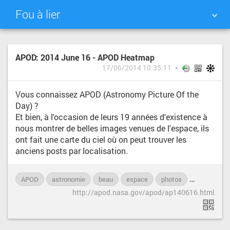
Fou à lier
NUAGE DE TAGS
MUR D'IMAGES
APOD: 2014 June 16 - APOD Heatmap
17/06/2014 10:35:11
QUOTIDIEN
RECHERCHER
Vous connaissez APOD (Astronomy Picture Of the
Day) ?
Et bien, à l'occasion de leurs 19 années d'existence à
nous montrer de belles images venues de l'espace, ils
ont fait une carte du ciel où on peut trouver les
anciens posts par localisation.
APOD
astronomie
beau
espace
photos
physique
http://apod.nasa.gov/apod/ap140616.html