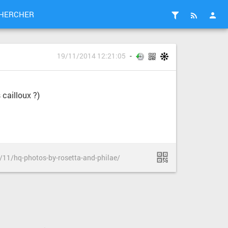
HERCHER
19/11/2014 12:21:05
 cailloux ?)
/11/hq-photos-by-rosetta-and-philae/