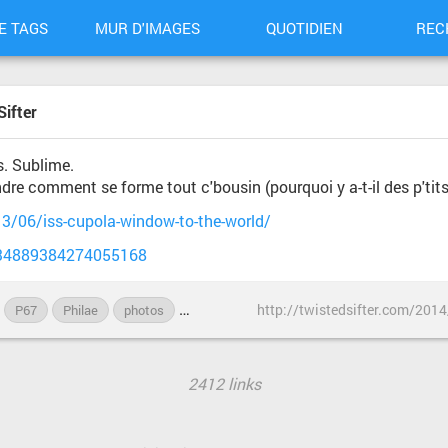
E TAGS
MUR D'IMAGES
QUOTIDIEN
REC
ifter
s. Sublime.
dre comment se forme tout c'bousin (pourquoi y a-t-il des p'tits
13/06/iss-cupola-window-to-the-world/
/534889384274055168
http://twistedsifter.com/2014
P67
Philae
photos
P¨hilæ
Rosetta
sonde
2412 links