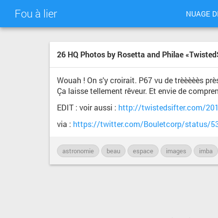
Fou à lier
NUAGE D
26 HQ Photos by Rosetta and Philae «TwistedS
Wouah ! On s'y croirait. P67 vu de trèèèèès prè
Ça laisse tellement rêveur. Et envie de compren
EDIT : voir aussi :
http://twistedsifter.com/20
via :
https://twitter.com/Bouletcorp/status
astronomie
beau
espace
images
imba