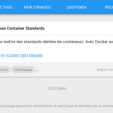
E TAGS
MUR D'IMAGES
QUOTIDIEN
REC
Open Container Standards
ur mettre des standards derrière les conteneurs. Avec Docker so
us/613240872801599488
https://w
ustrie
informatique
logiciel
LXC
standard
standardisation
2412 links
rque-page personnel, minimaliste, et sans base de données par la com