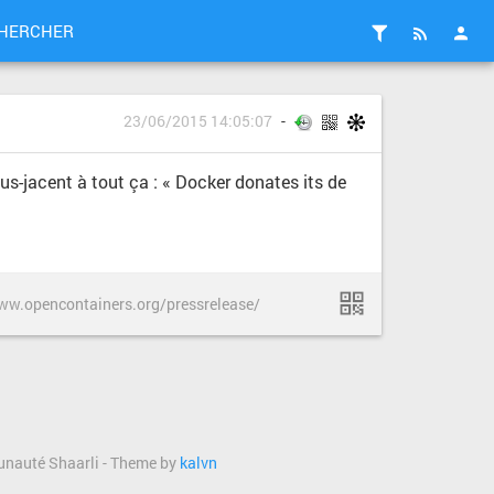
HERCHER
23/06/2015 14:05:07
us-jacent à tout ça : « Docker donates its de
ww.opencontainers.org/pressrelease/
munauté Shaarli - Theme by
kalvn