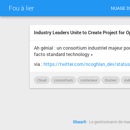
Fou à lier
NUAGE D
Industry Leaders Unite to Create Project for 
Ah génial : un consortium industriel majeur po
facto standard technology »
via :
https://twitter.com/ncoghlan_dev/stat
Cloud
consortium
conteneur
Docker
ind
Shaarli
- Le gestionnaire de ma