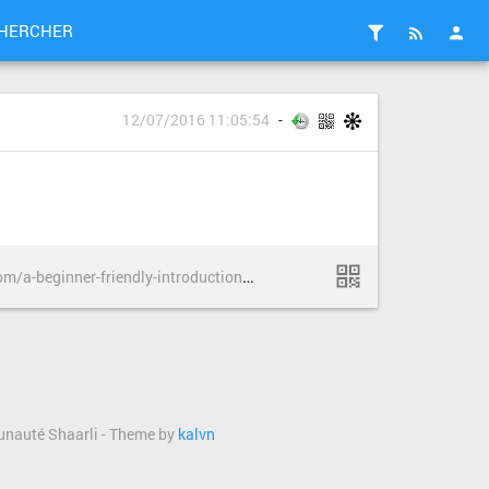
HERCHER
12/07/2016 11:05:54
h
ttps://medium.freecodecamp.com/a-beginner-friendly-introduction-to-containers-vms-and-docker-79a9e3e119b#.m60qab1ck
munauté Shaarli - Theme by
kalvn