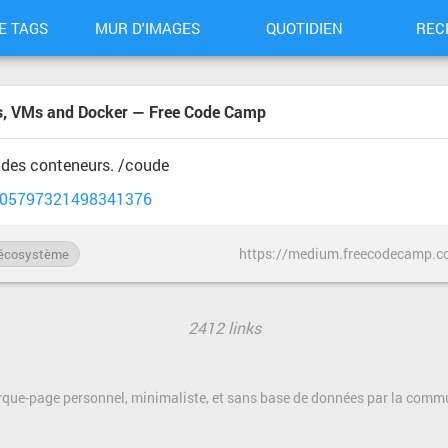
E TAGS
MUR D'IMAGES
QUOTIDIEN
REC
ers, VMs and Docker — Free Code Camp
 des conteneurs. /coude
s/705797321498341376
écosystème
2412 links
rque-page personnel, minimaliste, et sans base de données par la com