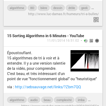
algorithme
BD
bière
dessin
drôle
geek
humour
http://www.luc-damas.fr/humeurs/tri-a-bulles/
15 Sorting Algorithms in 6 Minutes - YouTube
11/01/2014 16:51:02
Époustouflant.
15 algorithmes de tri à voir et à
entendre. Il y a une version ralentie
de la vidéo, pour comprendre.
C'est beau, et très intéressant d'un
point de vue "fonctionnement global" ou "heuristique"
via :
http://sebsauvage.net/links/?Zbm7QQ
algorithme
audio
beau
complexité
imba
temps
https://www.youtube.com/watch?v=kPRA0W1kECg