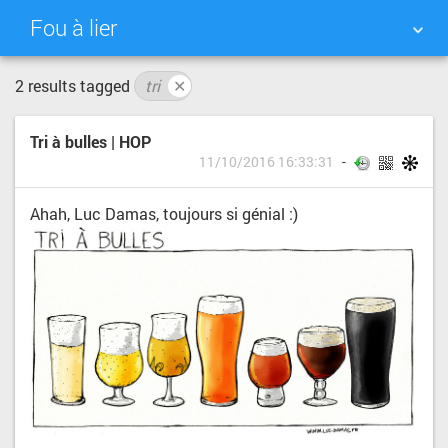
Fou à lier
2 results tagged
tri
✕
NUAGE DE TAGS
MUR D'IMAGES
Tri à bulles | HOP
QUOTIDIEN
RECHERCHER
11/10/2016 16:33:31
Ahah, Luc Damas, toujours si génial :)