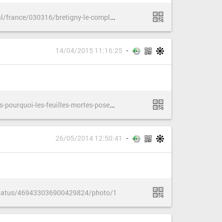
h
ttps://www.mediapart.fr/journal/france/030316/bretigny-le-complot-de-la-sncf-contre-les-experts-judiciaires?onglet=full
14/04/2015 11:16:25
h
ttp://blog.sylvainbouard.fr/mais-pourquoi-les-feuilles-mortes-posent-probleme/
26/05/2014 12:50:41
/status/469433036900429824/photo/1