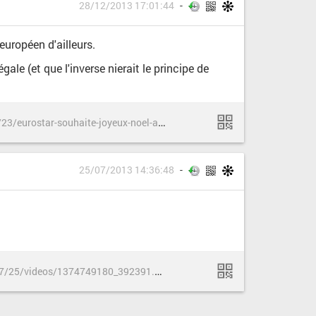
28/12/2013 17:01:44
européen d'ailleurs.
gale (et que l'inverse nierait le principe de
h
ttp://www.rue89.com/2013/12/23/eurostar-souhaite-joyeux-noel-adeptes-troc-billets-248528
25/07/2013 14:36:48
h
ttp://elpais.com/elpais/2013/07/25/videos/1374749180_392391.html