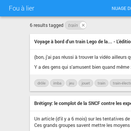
Fou à lier
NUAGE D
6 results tagged
train
✕
Voyage à bord d'un train Lego de la... - L'édit
(bon, j'ai pas réussi à trouver la vidéo ailleu
Y a des gens qui s'amusent bien quand même : 
drôle
imba
jeu
jouet
train
train-élect
Brétigny: le complot de la SNCF contre les expe
Un article (d'il y a 6 mois) sur les tentatives d
Ces grands groupes savent mettre les moyens po