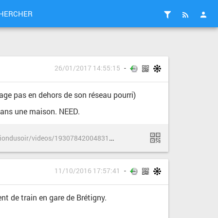
HERCHER
26/01/2017 14:55:15
rtage pas en dehors de son réseau pourri)
 dans une maison. NEED.
h
ttps://www.facebook.com/leditiondusoir/videos/1930784200483170/
11/10/2016 17:57:41
ent de train en gare de Brétigny.