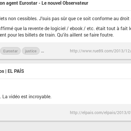
mon agent Eurostar - Le nouvel Observateur
lets non cessibles. J'suis pas sûr que ce soit conforme au droit 
firmé que la revente de logiciel / ebook / etc. était tout à fait lé
t pour les billets de train. Qu'ils aillent se faire foutre.
Eurostar
justice
revente
SNCF
ticket
train
os | EL PAÍS
. La vidéo est incroyable.