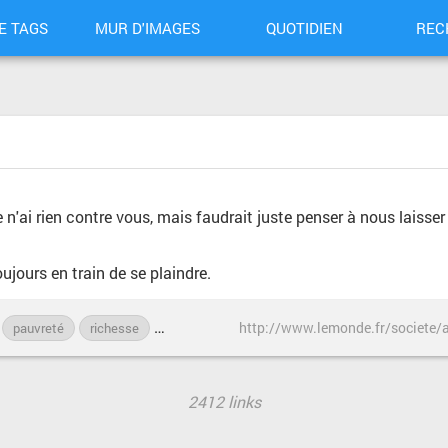
E TAGS
MUR D'IMAGES
QUOTIDIEN
REC
je n'ai rien contre vous, mais faudrait juste penser à nous laisse
oujours en train de se plaindre.
pauvreté
richesse
société
travail
vieux
2412 links