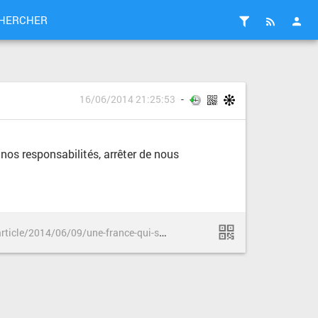
HERCHER
16/06/2014 21:25:53
r nos responsabilités, arrêter de nous
h
ttp://www.lemonde.fr/societe/article/2014/06/09/une-france-qui-sacrifie-sa-jeunesse_4434165_3224.html#no_mobile