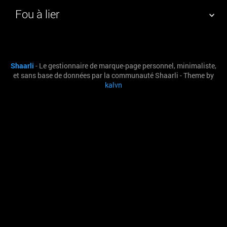
Fou à lier
NUAGE DE TAGS
MUR D'IMAGES
Shaarli
- Le gestionnaire de marque-page personnel, minimaliste,
QUOTIDIEN
RECHERCHER
et sans base de données par la communauté Shaarli - Theme by
kalvn