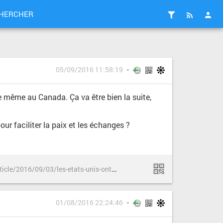
HERCHER
05/09/2016 11:58:19
de même au Canada. Ça va être bien la suite,
ur faciliter la paix et les échanges ?
h
ttp://www.lemonde.fr/pixels/article/2016/09/03/les-etats-unis-ont-bien-pirate-l-elysee-en-2012_4991960_4408996.html
NU
politique
privacy
USA
Élysée
01/08/2016 22:24:46