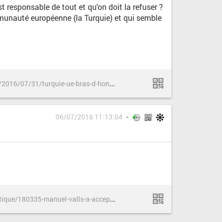
t responsable de tout et qu'on doit la refuser ?
ommunauté européenne (la Turquie) et qui semble
h
ttp://www.liberation.fr/planete/2016/07/31/turquie-ue-bras-d-honneur-bras-ballants_1469622
06/07/2016 11:13:04
h
ttp://www.numerama.com/politique/180335-manuel-valls-a-accepte-de-laisser-son-telephone-securise-a-une-puissance-etrangere.html