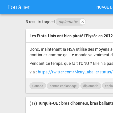
Fou à lier
NUAGE D
3 results tagged
diplomatie
✕
Les Etats-Unis ont bien piraté l’Elysée en 2012
Donc, maintenant la NSA utilise des moyens acti
continuez comme ça. Le monde va vraiment d
Pendant ce temps, que fait l'ONU ? Elle n'a pas
via :
https://twitter.com/MerryLaballe/stat
Canada
contre-espionnage
diplomatie
espi
(17) Turquie-UE : bras d’honneur, bras ballants