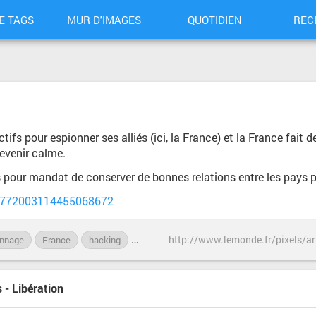
E TAGS
MUR D'IMAGES
QUOTIDIEN
REC
fs pour espionner ses alliés (ici, la France) et la France fait 
evenir calme.
 pour mandat de conserver de bonnes relations entre les pays po
us/772003114455068672
onnage
France
hacking
informatique
malware
monde
O
 - Libération