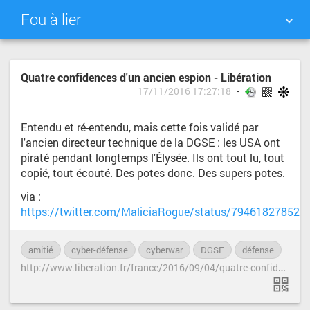
Fou à lier
NUAGE DE TAGS
MUR D'IMAGES
Quatre confidences d'un ancien espion - Libération
17/11/2016 17:27:18
QUOTIDIEN
RECHERCHER
Entendu et ré-entendu, mais cette fois validé par
l'ancien directeur technique de la DGSE : les USA ont
piraté pendant longtemps l'Élysée. Ils ont tout lu, tout
copié, tout écouté. Des potes donc. Des supers potes.
via :
https://twitter.com/MaliciaRogue/status/794618278521
amitié
cyber-défense
cyberwar
DGSE
défense
esp
h
ttp://www.liberation.fr/france/2016/09/04/quatre-confidences-d-un-ancien-espion_1482774