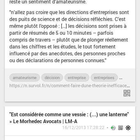
reste un sentiment d'amateurisme.
"n’allez pas croire que les directions d’entreprises sont
des puits de science et de décisions réfléchies. C’est
même plutôt l’opposé : […] les décisions sont prises à
partir de résumés de 5 ou 10 minutes – parfois
compris de travers – plutôt que de plonger réellement
dans les chiffres et les études, le tout fortement
influencé par des anecdotes, des personnes proches
ou des déclarations de personnes connues."
amateurisme
décision
entreprise
entreprises
réflexion
h
ttps://n.survol.fr/n/comment-faire-dune-theorie-inefficace-un-phenomene-de-mode-en-entreprise
"Est considérée comme une vessie : (...) une lanterne"
» Le Morhedec Avocats | LM-A
16/12/2013 17:28:22