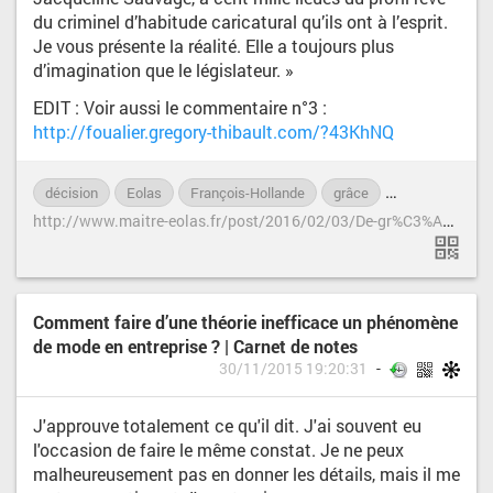
du criminel d’habitude caricatural qu’ils ont à l’esprit.
Je vous présente la réalité. Elle a toujours plus
d’imagination que le législateur. »
EDIT : Voir aussi le commentaire n°3 :
http://foualier.gregory-thibault.com/?43KhNQ
décision
Eolas
François-Hollande
grâce
Jacqueline-Sa
h
ttp://www.maitre-eolas.fr/post/2016/02/03/De-gr%C3%A2ce
Comment faire d’une théorie inefficace un phénomène
de mode en entreprise ? | Carnet de notes
30/11/2015 19:20:31
J'approuve totalement ce qu'il dit. J'ai souvent eu
l'occasion de faire le même constat. Je ne peux
malheureusement pas en donner les détails, mais il me