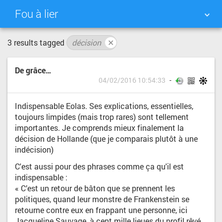
Fou à lier
3 results tagged
décision
✕
NUAGE DE TAGS
MUR D'IMAGES
De grâce…
QUOTIDIEN
RECHERCHER
04/02/2016 10:54:33
Indispensable Eolas. Ses explications, essentielles,
toujours limpides (mais trop rares) sont tellement
importantes. Je comprends mieux finalement la
décision de Hollande (que je comparais plutôt à une
indécision)
C'est aussi pour des phrases comme ça qu'il est
indispensable :
« C’est un retour de bâton que se prennent les
politiques, quand leur monstre de Frankenstein se
retourne contre eux en frappant une personne, ici
Jacqueline Sauvage, à cent mille lieues du profil rêvé