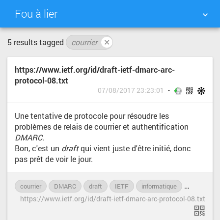
Fou à lier
5 results tagged
courrier
✕
NUAGE DE TAGS
MUR D'IMAGES
https://www.ietf.org/id/draft-ietf-dmarc-arc-
QUOTIDIEN
RECHERCHER
protocol-08.txt
07/08/2017 23:23:01
Une tentative de protocole pour résoudre les
problèmes de relais de courrier et authentification
DMARC
.
Bon, c'est un
draft
qui vient juste d'être initié, donc
pas prêt de voir le jour.
courrier
DMARC
draft
IETF
informatique
protocole
https://www.ietf.org/id/draft-ietf-dmarc-arc-protocol-08.txt