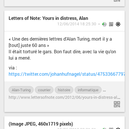
Letters of Note: Yours in distress, Alan
12/06/2014 18:25:30
« Une des dernières lettres d'Alan Turing, mort il y a
[tout] juste 60 ans »
Il était torturé le gars. Bon faut dire, avec la vie qu'on
lui a mené.
via :
https://twitter.com/johanhufnagel/status/47533667797
Alan-Turing
courrier
histoire
informatique
lettre
sui
h
ttp://www.lettersofnote.com/2012/06/yours-in-distress-alan.html
(Image JPEG, 460x1719 pixels)