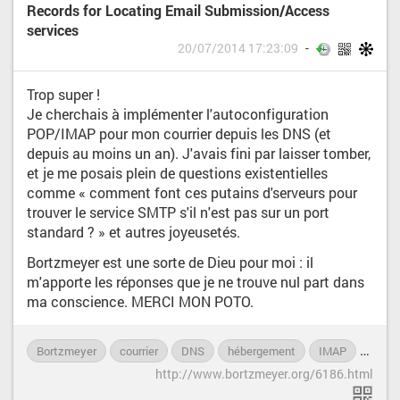
Records for Locating Email Submission/Access
services
20/07/2014 17:23:09
Trop super !
Je cherchais à implémenter l'autoconfiguration
POP/IMAP pour mon courrier depuis les DNS (et
depuis au moins un an). J'avais fini par laisser tomber,
et je me posais plein de questions existentielles
comme « comment font ces putains d'serveurs pour
trouver le service SMTP s'il n'est pas sur un port
standard ? » et autres joyeusetés.
Bortzmeyer est une sorte de Dieu pour moi : il
m'apporte les réponses que je ne trouve nul part dans
ma conscience. MERCI MON POTO.
Bortzmeyer
courrier
DNS
hébergement
IMAP
infor
http://www.bortzmeyer.org/6186.html