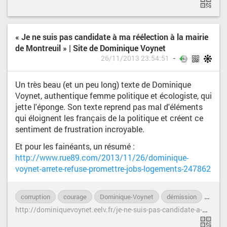
« Je ne suis pas candidate à ma réélection à la mairie
de Montreuil » | Site de Dominique Voynet
26/11/2013 23:54:51
Un très beau (et un peu long) texte de Dominique
Voynet, authentique femme politique et écologiste, qui
jette l'éponge. Son texte reprend pas mal d'éléments
qui éloignent les français de la politique et créent ce
sentiment de frustration incroyable.
Et pour les fainéants, un résumé :
http://www.rue89.com/2013/11/26/dominique-
voynet-arrete-refuse-promettre-jobs-logements-247862
corruption
courage
Dominique-Voynet
démission
femm
h
ttp://dominiquevoynet.eelv.fr/je-ne-suis-pas-candidate-a-ma-reelection-a-la-mairie-de-montreuil/