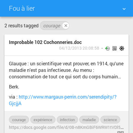
Fou à lier
2 results tagged
courage
✕
NUAGE DE TAGS
MUR D'IMAGES
Improbable 102 Cochonneries.doc
QUOTIDIEN
RECHERCHER
04/12/2013 20:08:58
Glauque : un scientifique veut prouver, en 1914, qu'une
maladie n'est pas infectieuse. Au menu :
consommation de tout ce qui sort du corps humain…
Berk.
via :
http://www.margaux-perrin.com/serendipity/?
GjcjjA
courage
expérience
infection
maladie
science
scien
h
ttps://docs.google.com/file/d/0B-n8KmGBiF6WRW1tVDl5MzlSbnM/edit