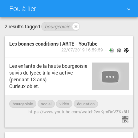
Fou à lier
2 results tagged
bourgeoisie
✕
NUAGE DE TAGS
MUR D'IMAGES
Les bonnes conditions | ARTE - YouTube
QUOTIDIEN
RECHERCHER
22/07/2019 16:59:59
Les enfants de la haute bourgeoisie
suivis du lycée à la vie active
(pendant 13 ans).
Curieux objet.
bourgeoisie
social
vidéo
éducation
https://www.youtube.com/watch?v=KjmRoVZKx6U