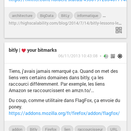
architecture
BigData
BitLy
informatique
Internet
se
h
ttp://highscalability.com/blog/2014/7/14/bitly-lessons-learned-building-a-distributed-system-that-han.html
bitly |
your bitmarks
06/11/2013 10:43:08
Tiens, j'avais jamais remarqué ça. Quand on met des
liens vers certains domaines dans bitly, ça les
raccourci différemment. Par exemple, les liens
Amazon se raccourcissent en amzn.to/…
Du coup, comme utilitaire dans FlagFox, ça envoie du
poney.
https://addons.mozilla.org/fr/firefox/addon/flagfox/
addon
Bitly
Firefox
lien
raccourcisseur
URL