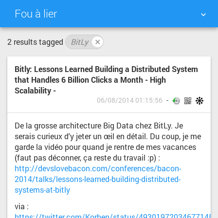
Fou à lier
2 results tagged
BitLy
✕
NUAGE DE TAGS
MUR D'IMAGES
Bitly: Lessons Learned Building a Distributed System
QUOTIDIEN
RECHERCHER
that Handles 6 Billion Clicks a Month - High
Scalability -
06/08/2014 01:15:56
De la grosse architecture Big Data chez BitLy. Je
serais curieux d'y jeter un œil en détail. Du coup, je me
garde la vidéo pour quand je rentre de mes vacances
(faut pas déconner, ça reste du travail :p) :
http://devslovebacon.com/conferences/bacon-
2014/talks/lessons-learned-building-distributed-
systems-at-bitly
via :
https://twitter.com/Korben/status/493019720346771456