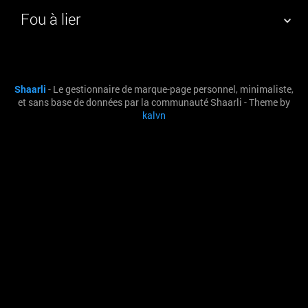
Fou à lier
NUAGE DE TAGS
MUR D'IMAGES
Shaarli
- Le gestionnaire de marque-page personnel, minimaliste,
QUOTIDIEN
RECHERCHER
et sans base de données par la communauté Shaarli - Theme by
kalvn