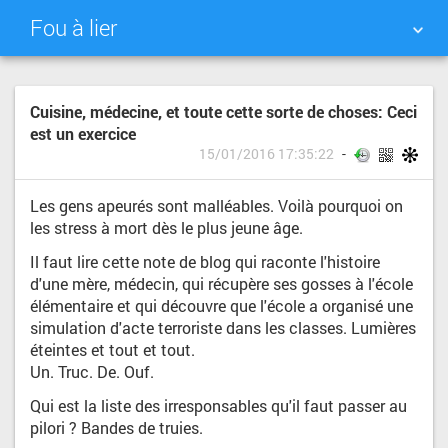
Fou à lier
NUAGE DE TAGS
MUR D'IMAGES
Cuisine, médecine, et toute cette sorte de choses: Ceci
est un exercice
QUOTIDIEN
RECHERCHER
15/01/2016 17:35:22
Les gens apeurés sont malléables. Voilà pourquoi on
les stress à mort dès le plus jeune âge.
Il faut lire cette note de blog qui raconte l'histoire
d'une mère, médecin, qui récupère ses gosses à l'école
élémentaire et qui découvre que l'école a organisé une
simulation d'acte terroriste dans les classes. Lumières
éteintes et tout et tout.
Un. Truc. De. Ouf.
Qui est la liste des irresponsables qu'il faut passer au
pilori ? Bandes de truies.