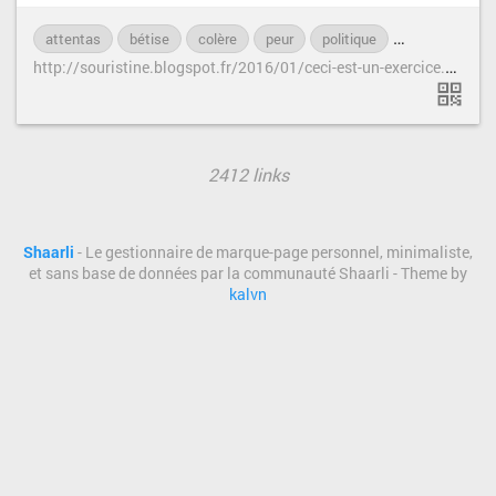
attentas
bétise
colère
peur
politique
terrorisme
h
ttp://souristine.blogspot.fr/2016/01/ceci-est-un-exercice.html
2412 links
Shaarli
- Le gestionnaire de marque-page personnel, minimaliste,
et sans base de données par la communauté Shaarli - Theme by
kalvn