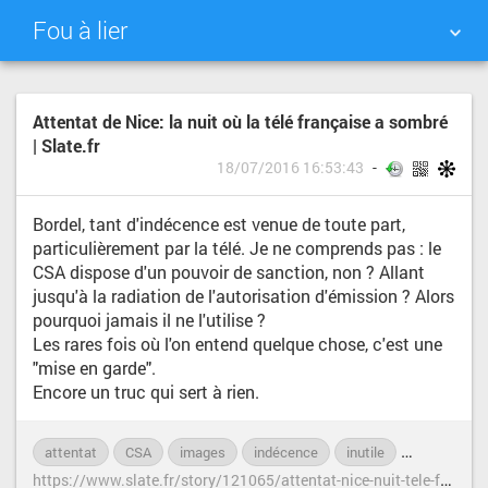
Fou à lier
NUAGE DE TAGS
MUR D'IMAGES
Attentat de Nice: la nuit où la télé française a sombré
| Slate.fr
QUOTIDIEN
RECHERCHER
18/07/2016 16:53:43
Bordel, tant d'indécence est venue de toute part,
particulièrement par la télé. Je ne comprends pas : le
CSA dispose d'un pouvoir de sanction, non ? Allant
jusqu'à la radiation de l'autorisation d'émission ? Alors
pourquoi jamais il ne l'utilise ?
Les rares fois où l'on entend quelque chose, c'est une
"mise en garde".
Encore un truc qui sert à rien.
attentat
CSA
images
indécence
inutile
politique
h
ttps://www.slate.fr/story/121065/attentat-nice-nuit-tele-francaise-sombre