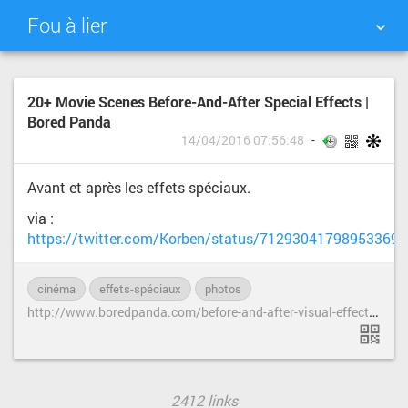
Fou à lier
NUAGE DE TAGS
MUR D'IMAGES
20+ Movie Scenes Before-And-After Special Effects |
Bored Panda
QUOTIDIEN
RECHERCHER
14/04/2016 07:56:48
Avant et après les effets spéciaux.
via :
https://twitter.com/Korben/status/712930417989533696
cinéma
effets-spéciaux
photos
h
ttp://www.boredpanda.com/before-and-after-visual-effects-movies-tv/
2412 links