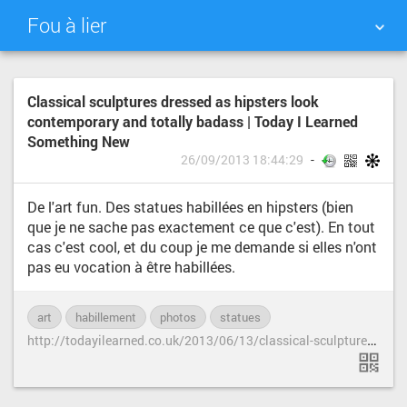
Fou à lier
NUAGE DE TAGS
MUR D'IMAGES
Classical sculptures dressed as hipsters look
contemporary and totally badass | Today I Learned
QUOTIDIEN
RECHERCHER
Something New
26/09/2013 18:44:29
De l'art fun. Des statues habillées en hipsters (bien
que je ne sache pas exactement ce que c'est). En tout
cas c'est cool, et du coup je me demande si elles n'ont
pas eu vocation à être habillées.
art
habillement
photos
statues
h
ttp://todayilearned.co.uk/2013/06/13/classical-sculptures-dressed-as-hipsters-look-contemporary-and-totally-badass/