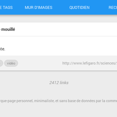
E TAGS
MUR D'IMAGES
QUOTIDIEN
REC
e mouillé
te.
e
vidéo
2412 links
rque-page personnel, minimaliste, et sans base de données par la com