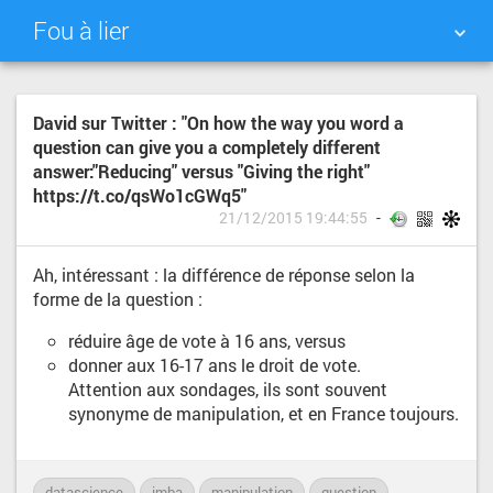
Fou à lier
NUAGE DE TAGS
MUR D'IMAGES
David sur Twitter : "On how the way you word a
question can give you a completely different
QUOTIDIEN
RECHERCHER
answer:"Reducing" versus "Giving the right"
https://t.co/qsWo1cGWq5"
21/12/2015 19:44:55
Ah, intéressant : la différence de réponse selon la
forme de la question :
réduire âge de vote à 16 ans, versus
donner aux 16-17 ans le droit de vote.
Attention aux sondages, ils sont souvent
synonyme de manipulation, et en France toujours.
datascience
imba
manipulation
question
sondage