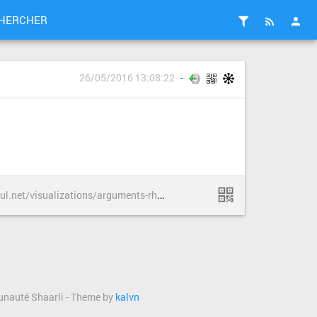
HERCHER
26/05/2016 13:08:22
h
ttp://www.informationisbeautiful.net/visualizations/arguments-rhetologiques-fallacieux/
munauté Shaarli - Theme by
kalvn