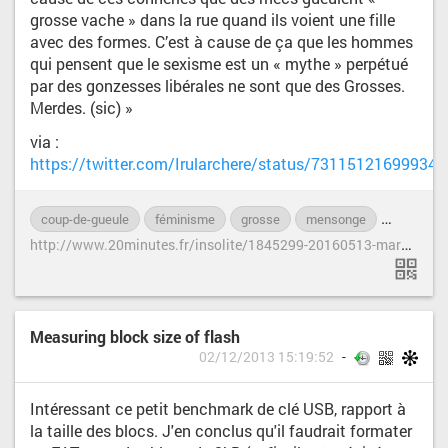
grosse vache » dans la rue quand ils voient une fille
avec des formes. C’est à cause de ça que les hommes
qui pensent que le sexisme est un « mythe » perpétué
par des gonzesses libérales ne sont que des Grosses.
Merdes. (sic) »
via :
https://twitter.com/Irularchere/status/73115121699934
coup-de-gueule
féminisme
grosse
mensonge
taille
h
ttp://www.20minutes.fr/insolite/1845299-20160513-marques-vetements-font-croire-femmes-elles-grosses
Measuring block size of flash
02/12/2013 15:19:52
Intéressant ce petit benchmark de clé USB, rapport à
la taille des blocs. J'en conclus qu'il faudrait formater