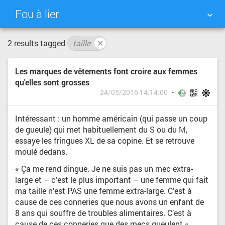
Fou à lier
2 results tagged
taille
✕
NUAGE DE TAGS
MUR D'IMAGES
Les marques de vêtements font croire aux femmes
QUOTIDIEN
RECHERCHER
qu'elles sont grosses
24/05/2016 14:14:00
Intéressant : un homme américain (qui passe un coup
de gueule) qui met habituellement du S ou du M,
essaye les fringues XL de sa copine. Et se retrouve
moulé dedans.
« Ça me rend dingue. Je ne suis pas un mec extra-
large et – c’est le plus important – une femme qui fait
ma taille n’est PAS une femme extra-large. C’est à
cause de ces conneries que nous avons un enfant de
8 ans qui souffre de troubles alimentaires. C’est à
cause de ces conneries que des mecs gueulent «