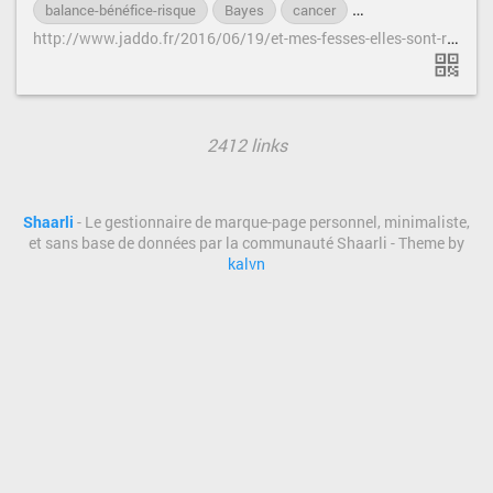
balance-bénéfice-risque
Bayes
cancer
cancer-du-sein
d
h
ttp://www.jaddo.fr/2016/06/19/et-mes-fesses-elles-sont-roses-mes-fesses/
2412 links
Shaarli
- Le gestionnaire de marque-page personnel, minimaliste,
et sans base de données par la communauté Shaarli - Theme by
kalvn