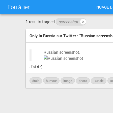
Fou à lier
NUAGE D
1 results tagged
screenshot
✕
Only In Russia sur Twitter : "Russian screens
Russian screenshot.
J'ai ri :)
drôle
humour
image
photo
Russie
s