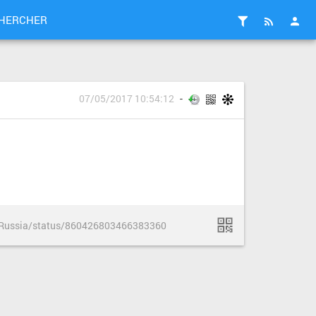
HERCHER
07/05/2017 10:54:12
inRussia/status/860426803466383360