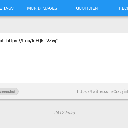
E TAGS
MUR D'IMAGES
QUOTIDIEN
REC
hot. https://t.co/6lFQk1VZwj"
https://twitter.com/Crazy
creenshot
2412 links