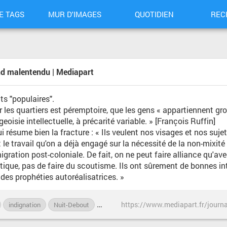
E TAGS
MUR D'IMAGES
QUOTIDIEN
REC
and malentendu | Mediapart
ts "populaires".
 les quartiers est péremptoire, que les gens « appartiennent g
oisie intellectuelle, à précarité variable. » [François Ruffin]
 qui résume bien la fracture : « Ils veulent nos visages et nos su
 le travail qu'on a déjà engagé sur la nécessité de la non-mixité 
ration post-coloniale. De fait, on ne peut faire alliance qu'a
tique, pas de faire du scoutisme. Ils ont sûrement de bonnes i
des prophéties autoréalisatrices. »
indignation
Nuit-Debout
quartiers
révolte