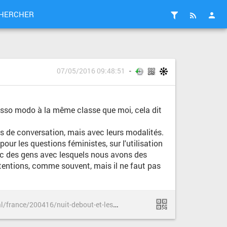
HERCHER
07/05/2016 09:48:51
rosso modo à la même classe que moi, cela dit
jets de conversation, mais avec leurs modalités.
pour les questions féministes, sur l'utilisation
vec des gens avec lesquels nous avons des
ntentions, comme souvent, mais il ne faut pas
h
ttps://www.mediapart.fr/journal/france/200416/nuit-debout-et-les-quartiers-populaires-le-grand-malentendu?onglet=full