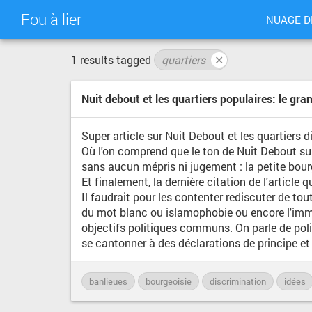
Fou à lier
NUAGE D
1 results tagged
quartiers
✕
Nuit debout et les quartiers populaires: le gr
Super article sur Nuit Debout et les quartiers di
Où l'on comprend que le ton de Nuit Debout sur
sans aucun mépris ni jugement : la petite bourge
Et finalement, la dernière citation de l'article
Il faudrait pour les contenter rediscuter de tout
du mot blanc ou islamophobie ou encore l'immig
objectifs politiques communs. On parle de poli
se cantonner à des déclarations de principe et 
banlieues
bourgeoisie
discrimination
idées