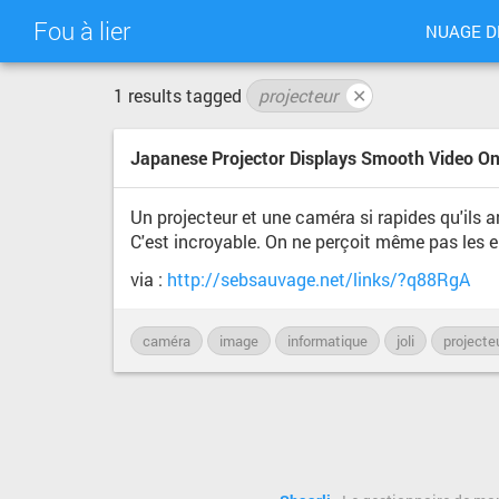
Fou à lier
NUAGE D
1 results tagged
projecteur
✕
Japanese Projector Displays Smooth Video On 
Un projecteur et une caméra si rapides qu'ils a
C'est incroyable. On ne perçoit même pas les e
via :
http://sebsauvage.net/links/?q88RgA
caméra
image
informatique
joli
projecte