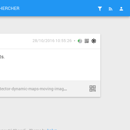
HERCHER
28/10/2016 10:55:26
ts.
h
ttp://www.popsci.com/new-protector-dynamic-maps-moving-images-onto-moving-objects?dom=rss-default&src=syn