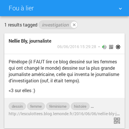
Fou à lier
1 results tagged
investigation
✕
NUAGE DE TAGS
MUR D'IMAGES
Nellie Bly, journaliste
QUOTIDIEN
RECHERCHER
06/06/2016 15:29:28
Pénélope (il FAUT lire ce blog dessiné sur les femmes
qui ont changé le monde) dessine sur la plus grande
journaliste américaine, celle qui inventa le journalisme
d'investigation (ouf, il était temps).
<3 sur elles :)
dessin
femme
féminisme
histoire
investigation
jou
h
ttp://lesculottees.blog.lemonde.fr/2016/06/06/nellie-bly-journaliste/