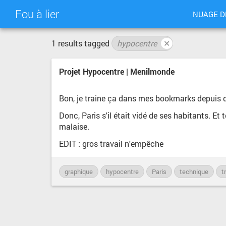
Fou à lier
NUAGE D
1 results tagged
hypocentre
✕
Projet Hypocentre | Menilmonde
Bon, je traine ça dans mes bookmarks depuis que
Donc, Paris s'il était vidé de ses habitants. E
malaise.
EDIT : gros travail n'empêche
graphique
hypocentre
Paris
technique
t