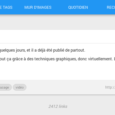
E TAGS
MUR D'IMAGES
QUOTIDIEN
REC
lques jours, et il a déjà été publié de partout.
t tout ça grâce à des techniques graphiques, donc virtuellement. 
http:
rucage
vidéo
2412 links