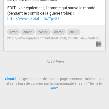
EDIT : voir également, l'homme qui sauva le monde
(pendant le conflit de la guerre froide) :
http://www.axolot.info/?p=85
arme
armée
bombe
drame
erreur
explosion
hist
h
ttp://www.leparisien.fr/international/en-1961-new-york-et-washington-ont-frole-la-catastrophe-nucleaire-21-09-2013-3156765.php
2412 links
Shaarli
- Le gestionnaire de marque-page personnel, minimaliste,
et sans base de données par la communauté Shaarli - Theme by
kalvn