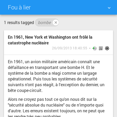
Fou à lier
1 results tagged
bombe
✕
NUAGE DE TAGS
MUR D'IMAGES
En 1961, New York et Washington ont frôlé la
QUOTIDIEN
RECHERCHER
catastrophe nucléaire
26/09/2013 18:40:55
En 1961, un avion militaire américain connaît une
défaillance en transportant une bombe H. Et le
système de la bombe a réagi comme un largage
opérationnel. Puis tous les systèmes de sécurité
suivants n'ont pas réagit, à l'exception du dernier, un
bête coupe-circuit.
Alors ne croyez pas tout ce qu'on nous dit sur la
"sécurité absolue du nucléaire" ou de n'importe quoi
d'autre. Les erreurs existent toujours, on ne peut que
les rendre très peu probables.