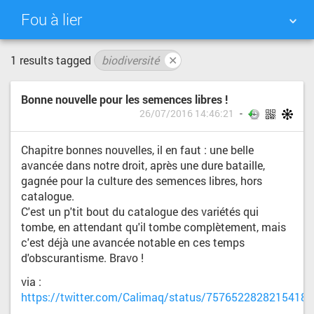
Fou à lier
1 results tagged
biodiversité
✕
NUAGE DE TAGS
MUR D'IMAGES
Bonne nouvelle pour les semences libres !
QUOTIDIEN
RECHERCHER
26/07/2016 14:46:21
Chapitre bonnes nouvelles, il en faut : une belle
avancée dans notre droit, après une dure bataille,
gagnée pour la culture des semences libres, hors
catalogue.
C'est un p'tit bout du catalogue des variétés qui
tombe, en attendant qu'il tombe complètement, mais
c'est déjà une avancée notable en ces temps
d'obscurantisme. Bravo !
via :
https://twitter.com/Calimaq/status/75765228282154188